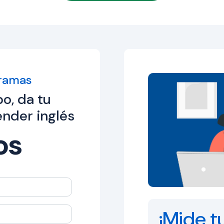
gramas
o, da tu
nder inglés
os
¡Mide tu