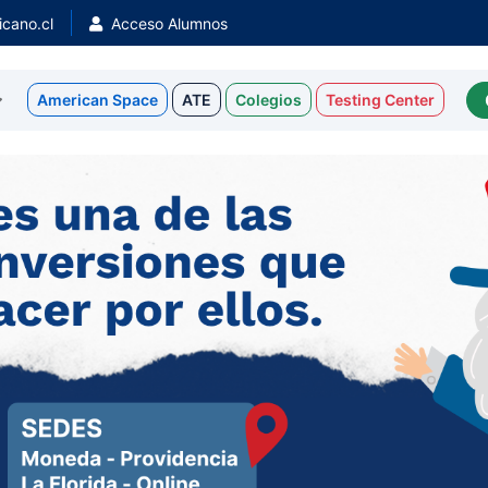
cano.cl
Acceso Alumnos
American Space
ATE
Colegios
Testing Center