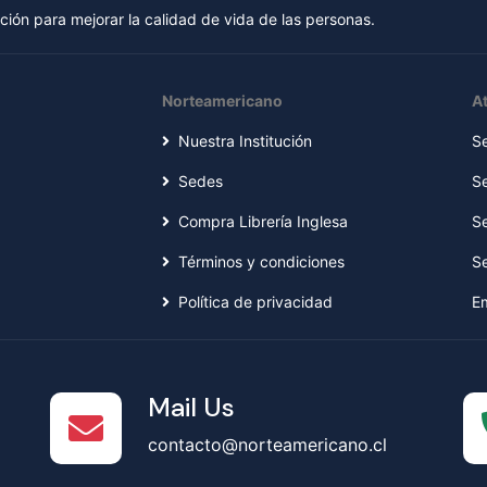
ión para mejorar la calidad de vida de las personas.
Norteamericano
At
Nuestra Institución
S
Sedes
S
Compra Librería Inglesa
S
Términos y condiciones
S
Política de privacidad
E
Mail Us
contacto@norteamericano.cl