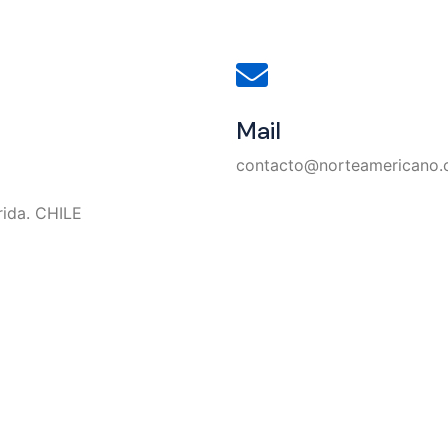
Mail
contacto@norteamericano.c
rida. CHILE