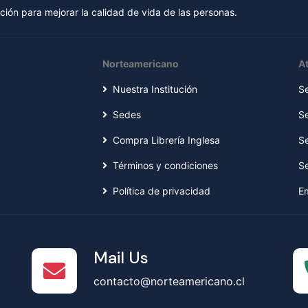
ión para mejorar la calidad de vida de las personas.
Norteamericano
At
Nuestra Institución
S
Sedes
S
Compra Librería Inglesa
S
Términos y condiciones
S
Política de privacidad
E
Mail Us
contacto@norteamericano.cl