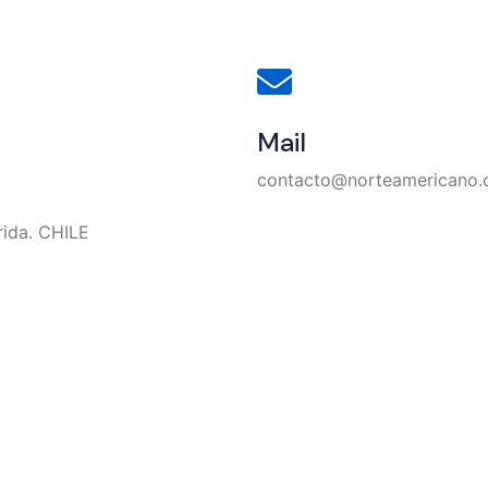
Mail
contacto@norteamericano.c
rida. CHILE